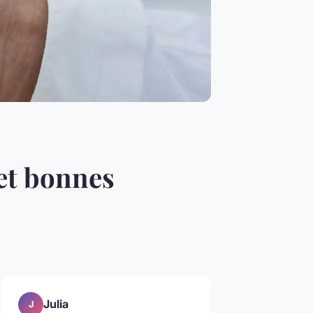
 et bonnes
Julia
J